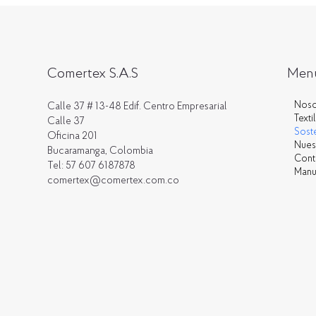
Men
Comertex S.A.S
Noso
Calle 37 # 13-48 Edif. Centro Empresarial
Texti
Calle 37
Soste
Oficina 201
Nues
Bucaramanga, Colombia
Cont
Tel: 57 607 6187878
Manu
comertex@comertex.com.co