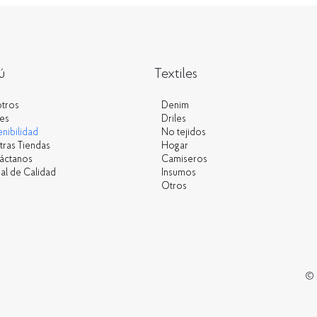
ú
Textiles
Denim
tros
Driles
les
No tejidos
nibilidad
Hogar
tras Tiendas
Camiseros
áctanos
Insumos
al de Calidad
Otros
©