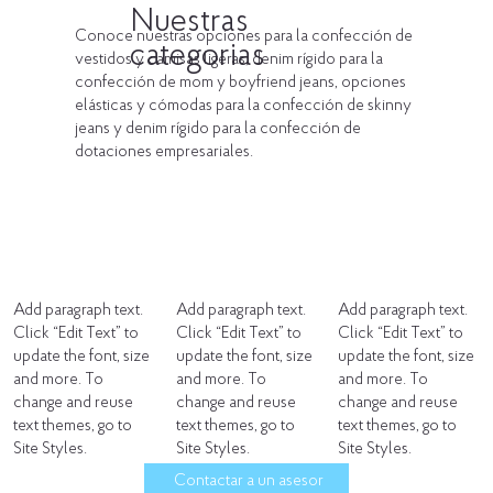
Nuestras
Conoce nuestras opciones para la confección de
categorias
vestidos y camisas ligeras, denim rígido para la
confección de mom y boyfriend jeans, opciones
elásticas y cómodas para la confección de skinny
jeans y denim rígido para la confección de
dotaciones empresariales.
Add paragraph text.
Add paragraph text.
Add paragraph text.
Click “Edit Text” to
Click “Edit Text” to
Click “Edit Text” to
update the font, size
update the font, size
update the font, size
and more. To
and more. To
and more. To
change and reuse
change and reuse
change and reuse
text themes, go to
text themes, go to
text themes, go to
Site Styles.
Site Styles.
Site Styles.
Contactar a un asesor